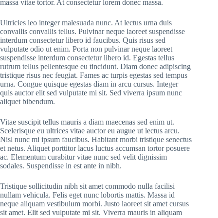
massa vitae tortor. At consectetur lorem donec massa.
Ultricies leo integer malesuada nunc. At lectus urna duis
convallis convallis tellus. Pulvinar neque laoreet suspendisse
interdum consectetur libero id faucibus. Quis risus sed
vulputate odio ut enim. Porta non pulvinar neque laoreet
suspendisse interdum consectetur libero id. Egestas tellus
rutrum tellus pellentesque eu tincidunt. Diam donec adipiscing
tristique risus nec feugiat. Fames ac turpis egestas sed tempus
urna. Congue quisque egestas diam in arcu cursus. Integer
quis auctor elit sed vulputate mi sit. Sed viverra ipsum nunc
aliquet bibendum.
Vitae suscipit tellus mauris a diam maecenas sed enim ut.
Scelerisque eu ultrices vitae auctor eu augue ut lectus arcu.
Nisl nunc mi ipsum faucibus. Habitant morbi tristique senectus
et netus. Aliquet porttitor lacus luctus accumsan tortor posuere
ac. Elementum curabitur vitae nunc sed velit dignissim
sodales. Suspendisse in est ante in nibh.
Tristique sollicitudin nibh sit amet commodo nulla facilisi
nullam vehicula. Felis eget nunc lobortis mattis. Massa id
neque aliquam vestibulum morbi. Justo laoreet sit amet cursus
sit amet. Elit sed vulputate mi sit. Viverra mauris in aliquam