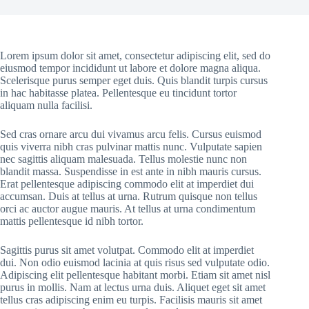
Lorem ipsum dolor sit amet, consectetur adipiscing elit, sed do
eiusmod tempor incididunt ut labore et dolore magna aliqua.
Scelerisque purus semper eget duis. Quis blandit turpis cursus
in hac habitasse platea. Pellentesque eu tincidunt tortor
aliquam nulla facilisi.
Sed cras ornare arcu dui vivamus arcu felis. Cursus euismod
quis viverra nibh cras pulvinar mattis nunc. Vulputate sapien
nec sagittis aliquam malesuada. Tellus molestie nunc non
blandit massa. Suspendisse in est ante in nibh mauris cursus.
Erat pellentesque adipiscing commodo elit at imperdiet dui
accumsan. Duis at tellus at urna. Rutrum quisque non tellus
orci ac auctor augue mauris. At tellus at urna condimentum
mattis pellentesque id nibh tortor.
Sagittis purus sit amet volutpat. Commodo elit at imperdiet
dui. Non odio euismod lacinia at quis risus sed vulputate odio.
Adipiscing elit pellentesque habitant morbi. Etiam sit amet nisl
purus in mollis. Nam at lectus urna duis. Aliquet eget sit amet
tellus cras adipiscing enim eu turpis. Facilisis mauris sit amet